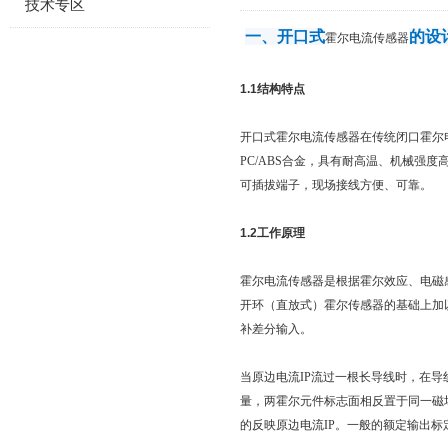
技术专区
一、开口式
的设
霍尔电流传感器
1.1结构特点
开口式霍尔电流传感器在传统闭口霍尔
PC/ABS合金，具有耐高温、机械
可插拔端子，现场接线方便、可靠。
1.2工作原理
霍尔电流传感器是根据霍尔效应、电磁
开环（直放式）霍尔传感器的基础上加
补差分输入。
当原边电流IP流过一根长导线时，在
量，两霍尔元件标志面相反置于同一磁
的反映原边电流IP。一般的额定输出标定为