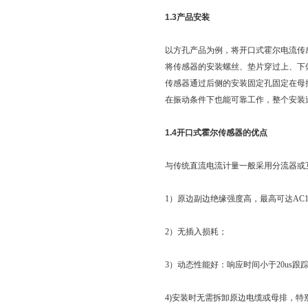
1.3产品安装
以方孔产品为例，将开口式霍尔电流传
将传感器的安装螺丝、垫片穿过上、下
传感器通过后侧的安装固定孔固定在母
在振动条件下也能可靠工作，整个安装
1.4开口式霍尔传感器的优点
与传统直流电流计量一般采用分流器或
1）原边副边绝缘强度高，最高可达AC1
2）无插入损耗；
3）动态性能好：响应时间小于20us跟踪速度d
4)安装时无需拆卸原边电缆或母排，